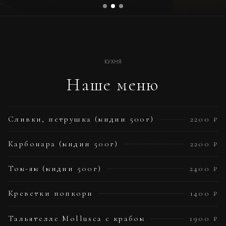
КУХНЯ
Наше меню
Сливки, петрушка (мидии 500г)
2200 ₽
Карбонара (мидии 500г)
2200 ₽
Том-ям (мидии 500г)
2400 ₽
Креветки попкорн
1400 ₽
Тальятелле Mollusca с крабом
1900 ₽