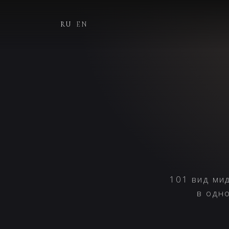
RU
EN
101 вид ми
в одн